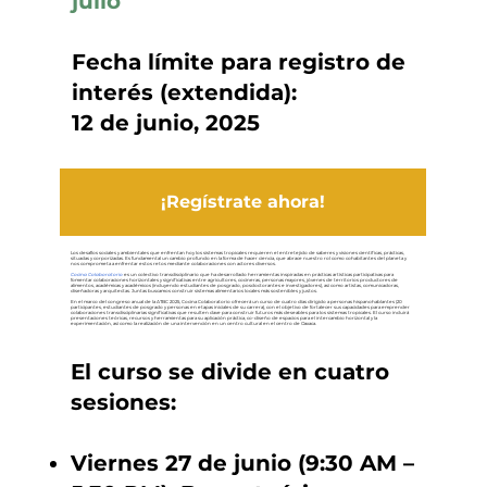
julio
Fecha límite para registro de
interés (extendida):
12 de junio, 2025
¡Regístrate ahora!
Los desafíos sociales y ambientales que enfrentan hoy los sistemas tropicales requieren el entretejido de saberes y visiones científicas, prácticas,
situadas y corporizadas. Es fundamental un cambio profundo en la forma de hacer ciencia, que abrace nuestro rol como cohabitantes del planeta y
nos comprometa a enfrentar estos retos mediante colaboraciones con actores diversos.
Cocina Colaboratorio
es un colectivo transdisciplinario que ha desarrollado herramientas inspiradas en prácticas artísticas participativas para
fomentar colaboraciones horizontales y significativas entre agricultores, cocineras, personas mayores, jóvenes de territorios productores de
alimentos, académicas y académicos (incluyendo estudiantes de posgrado, posdoctorantes e investigadores), así como artistas, comunicadoras,
diseñadoras y arquitectas. Juntas buscamos construir sistemas alimentarios locales más sostenibles y justos.
En el marco del congreso anual de la ATBC 2025, Cocina Colaboratorio ofrecerá un curso de cuatro días dirigido a personas hispanohablantes (20
participantes, estudiantes de posgrado y personas en etapas iniciales de su carrera), con el objetivo de fortalecer sus capacidades para emprender
colaboraciones transdisciplinarias significativas que resulten clave para construir futuros más deseables para los sistemas tropicales. El curso incluirá
presentaciones teóricas, recursos y herramientas para su aplicación práctica, co-diseño de espacios para el intercambio horizontal y la
experimentación, así como la realización de una intervención en un centro cultural en el centro de Oaxaca.
El curso se divide en cuatro
sesiones:
Viernes 27 de junio (9:30 AM –