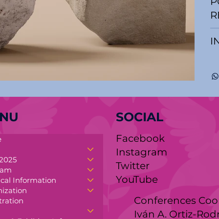
P
R
I
NU
SOCIAL
Facebook
e
y.org
Instagram
2025
Twitter
ram
YouTube
ical Information
ization
Conferences Coo
tration
Iván A. Ortiz-Rod