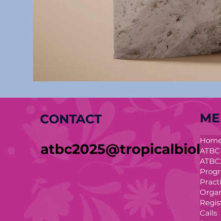
ME
CONTACT
Hom
atbc2025@tropicalbiolog
ATBC
ATBC
Prog
Pract
Organ
Regis
Calls