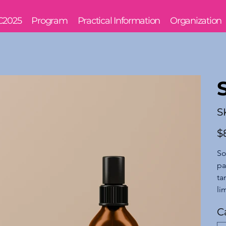
C2025
Program
Practical Information
Organization
S
Prec
$
So
pa
ta
li
C