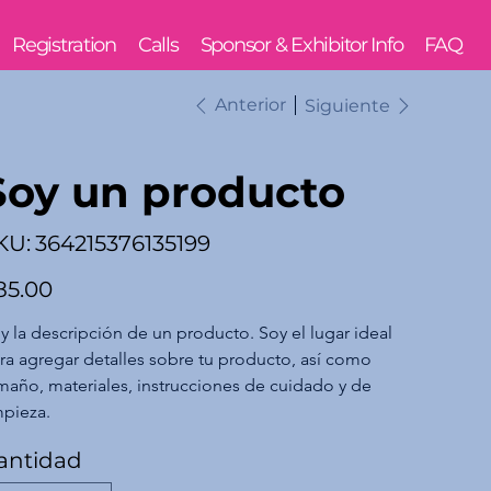
Registration
Calls
Sponsor & Exhibitor Info
FAQ
Anterior
Siguiente
Soy un producto
SKU
KU:
364215376135199
364215376135199
io
85.00
y la descripción de un producto. Soy el lugar ideal 
ra agregar detalles sobre tu producto, así como 
maño, materiales, instrucciones de cuidado y de 
mpieza.
antidad