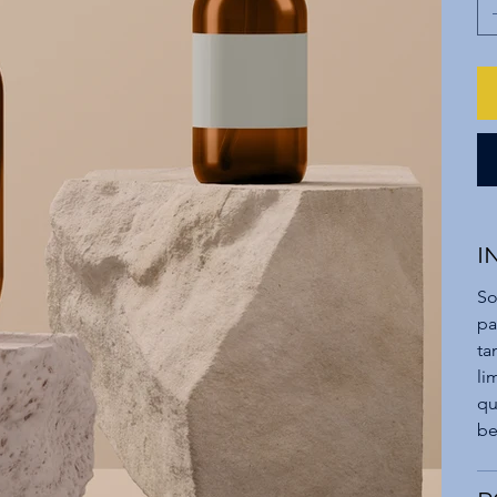
I
So
pa
ta
li
qu
be